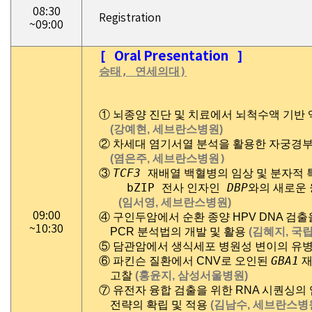
08:30
Registration
~09:00
[
Oral Presentation
승태, 연세의대)
①
뇌종양 진단 및 치료에서 뇌척수액 기반 
(강예현, 세브란스병원)
②
차세대 염기서열 분석을 활용한 자궁경부
)
(염은주, 세브란스병원
TCF3
③
재배열 백혈병의 임상 및 분자적 
bZIP
DBP
전사 인자인
와의 새로운 
(임서영, 세브란스병원)
09:00
④
구인두암에서 순환 종양 HPV DNA 검
~10:30
PCR 분석법의 개발 및 활용
(김혜지, 국
⑤ 담관암에서 생식세포 병원성 변이의 유
GBA1
⑥
파킨슨 질환에서 CNV로 오인된
재
고찰
(홍윤지, 삼성서울병원)
⑦
유전자 융합 검출을 위한 RNA 시퀀싱의
전략의 확립 및 적용
(김남수, 세브란스병