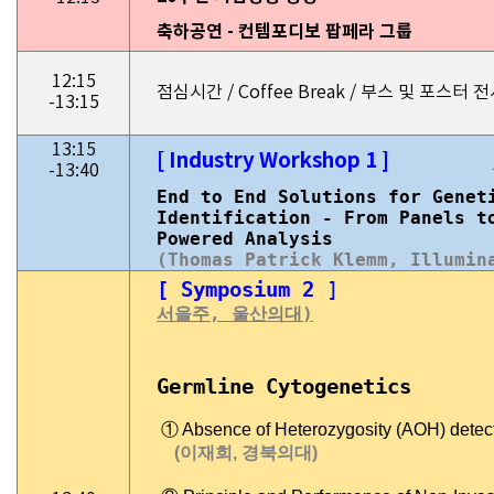
축하공연 - 컨템포디보 팝페라 그룹
12:15
점심시간 / Coffee Break / 부스 및 포스터 
-13:15
13:15
[ Industry Workshop 1 ]
-13:40
End to End Solutions for Genet
Identification - From Panels t
Powered Analysis
(Thomas Patrick Klemm, Illumin
[ Symposium 2
서을주, 울산의대)
Germline Cytogenetics
① Absence of Heterozygosity (AOH) detec
(이재희, 경북의대)