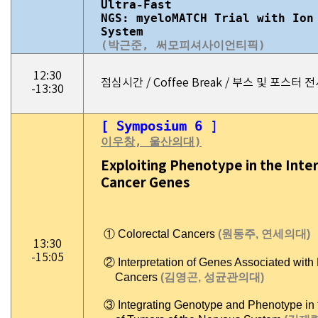
Ultra-Fast
NGS: myeloMATCH Trial with Ion
System
(박근준, 써모피셔사이언티픽)
12:30
점심시간 / Coffee Break / 부스 및 포스터 
-13:30
[ Symposium 6
이우창, 울산의대)
Exploiting Phenotype in the Inte
Cancer Genes
① Colorectal Cancers
(원동주, 연세의대)
13:30
-15:05
② Interpretation of Genes Associated with
Cancers
(김영곤, 성균관의대)
③ Integrating Genotype and Phenotype in 