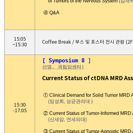
of Tumors of the Nervous System
(김재력
④ Q&A
15:05
Coffee Break / 부스 및 포스터 전시 관람 (
~15:30
[ Symposium 8
선영, 국립암센터)
Current Status of ctDNA MRD As
① Clinical Demand for Solid Tumor MRD 
(임성희, 성균관의대 )
15:30
-17:05
② Current Status of Tumor-Informed MRD
(신새암, 연세의대)
③ Current Status of Tumor-Agnostic MRD