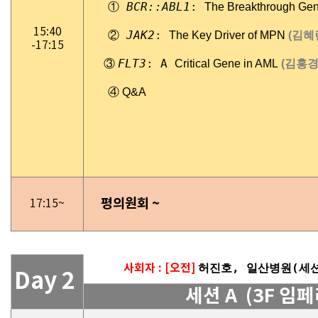
BCR::ABL1
:
①
Th
e Bre
akthrough Ge
15:40
JAK2
:
②
T
he Key Driver of MPN
(김혜
-17:15
FLT3
: A
③
Cri
tical Gene in AML
(김홍경
④ Q&A
평의원회 ~
17:15~
사회자 : [오전]
허진호, 일산병원(세션
Day 2
세션 A (3F 임