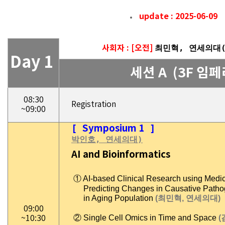
update : 2025-06-09
사회자 : [오전]
최민혁, 연세의대(
Day 1
세션 A (3F 임
08:30
Registration
~09:00
[
Symposium 1
박인호, 연세의대)
AI and Bioinformatics
① AI-based Clinical Research using Medi
Predicting Changes in Causative Pathog
in Aging Population
(최민혁, 연세의대)
09:00
② Single Cell Omics in Time and Space
(
~10:30