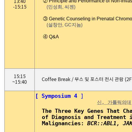
② Principle and Performance of Non-Invasi
13:40
-15:15
(민성희, 씨젠)
③ Genetic Counseling in Prenatal Chrom
(설창안, GC지
놈
)
④ Q&A
15:15
Coffee Break / 부스 및 포스터 전시 관람 (
~15:40
[ Symposium 4
신, 가톨릭의대
The Three Key Genes That Ch
of Diagnosis and Treatment 
Malignancies:
BCR::ABL1, JA