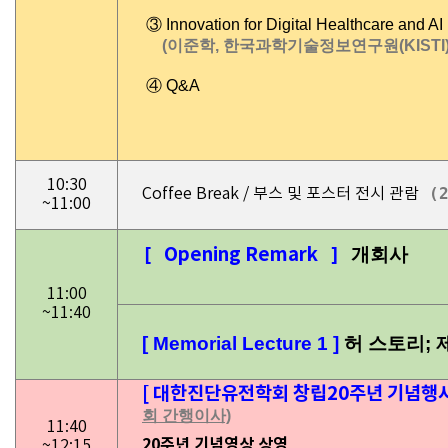
③ Innovation for Digital Healthcare and A
(이준학, 한국과학기술정보연구원(KISTI)
④ Q&A
10:30
(2
Coffee Break / 부스 및 포스터 전시 관람
~11:00
[
Opening Remark
]
11:00
~11:40
[
Memorial Lecture 1
]
허 스토리; 
[ 대한진단유전학회 창립2
회 간행이사)
11:40
20주년 기념영상 상영
~12:15