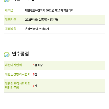
개최명
대한진단유전학회 2021년 제16차 학술대회
개최기간
2021년 9월 2일(목) ~ 3일(금)
개최방식
온라인 라이브 생중계
연수평점
대한의사협회
6
점 예상
대한임상병리사협회
1
점
대한진단검사의학회
1
점
책임전문의