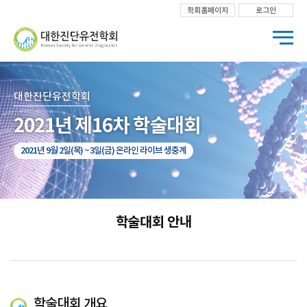
학회홈페이지
로그인
대한진단유전학회
2021년 제16차 학술대회 ​
2021년 9월
2
일(목) ~
3
일(금)
온라인 라이브 생중계
학술대회 안내
학술대회 개요