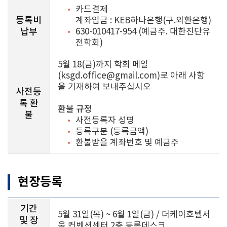
카드결제
등록비
계좌입금 : KEB하나은행(구.외환은행)
납부
630-010417-954 (예금주. 대한진단유
전학회)
5월 18(금)까지 학회 메일
(ksgd.office@gmail.com)로 아래 사항
을 기재하여 보내주십시오
사전등
록 환
환불 규정
불
사전등록자 성명
등록구분 (등록금액)
환불받을 계좌번호 및 예금주
현장등록
기간
5월 31일(목) ~ 6월 1일(금) / 더케이호텔서
및 장
울 컨벤션센터 2층 등록데스크