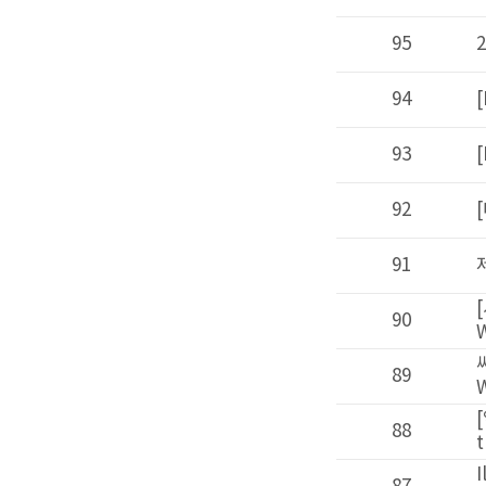
95
2023년도 
94
[KOGO] 2
93
[ICBMT 
92
[대한혈액학회
91
제1회 분당
[서울대학교병
90
Workshop ..
써모피셔사이언티픽
89
Webinar에 
[일루미나코리아]
88
them and w
Illumina C