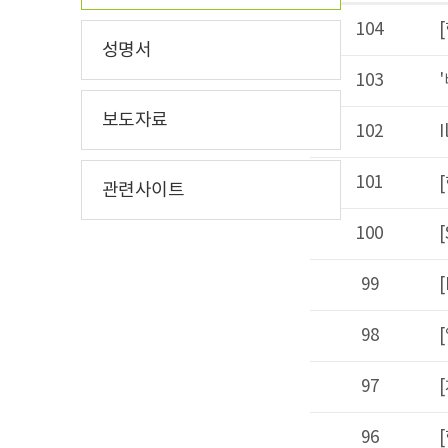
104
[한국아스트라제네
성명서
103
'배아 및 태
보도자료
102
Illumina 
101
[한국디지털융
관련사이트
100
[SCL] (
99
[KOGO] 2
98
[일루미나 웨
97
[차의과학대학
96
[한국아스트라