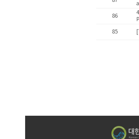
87
automation 
4월 19(수) T
86
Preparatio
85
[Thermo Fi