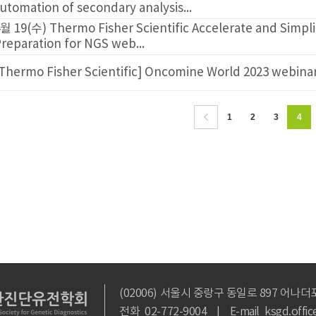
of secondary analysis...
hermo Fisher Scientific Accelerate and Simplify Sample
n for NGS web...
sher Scientific] Oncomine World 2023 webinar (3/30,목 1
1
2
3
4
5
6
7
(02006) 서울시 중랑구 동일로 897 어나더포스 4층 43
전화 02-772-9004 | E-mail ksgd.office@gmail.co