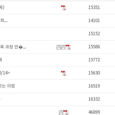
15351
2023-0
14101
2023-0
15152
2023-0
15586
2023-0
..
15772
2023-0
15630
2023-0
16519
2023-0
16332
2023-0
46899
2023-0