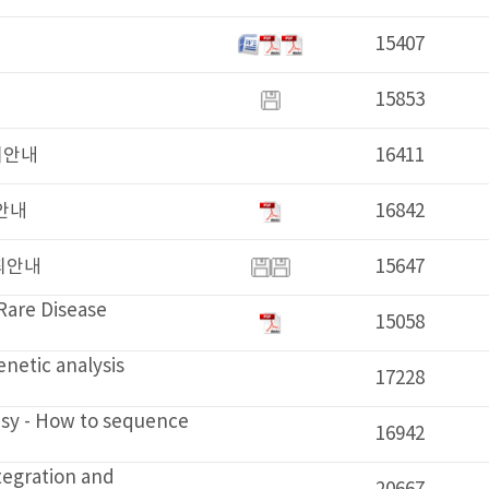
15407
2023-0
15853
2023-0
16411
2023-0
16842
2023-0
15647
2023-0
se
15058
2023-0
ysis
17228
2023-0
to sequence
16942
2023-0
and