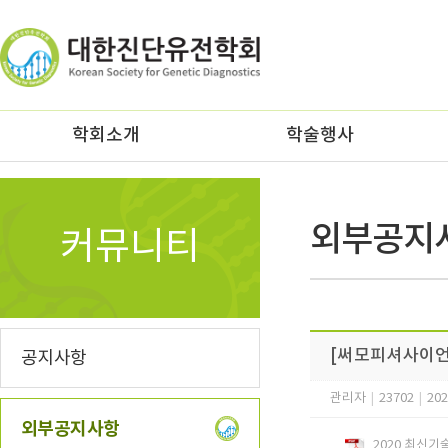
z
학회소개
학술행사
외부공지
커뮤니티
[써모피셔사이언티픽
공지사항
관리자
|
23702
|
202
외부공지사항
2020 최신기술 E